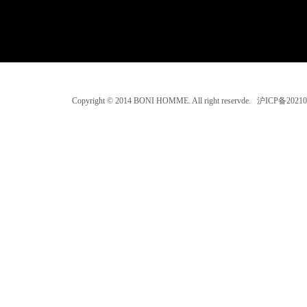
Copyright © 2014 BONI HOMME. All right reservde. 沪ICP备202