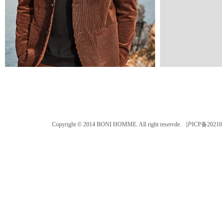
Copyright © 2014 BONI HOMME. All right reservde. 沪ICP备202