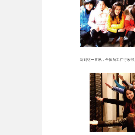
听到这一喜讯，全体员工在行政部