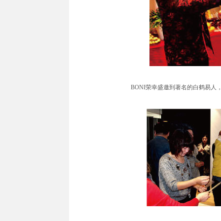
BONI荣幸盛邀到著名的白鹤易人