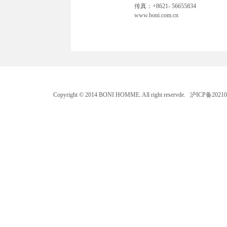
传真：+8621- 56655834
www.boni.com.cn
Copyright © 2014 BONI HOMME. All right reservde. 沪ICP备202