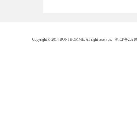
Copyright © 2014 BONI HOMME. All right reservde. 沪ICP备202