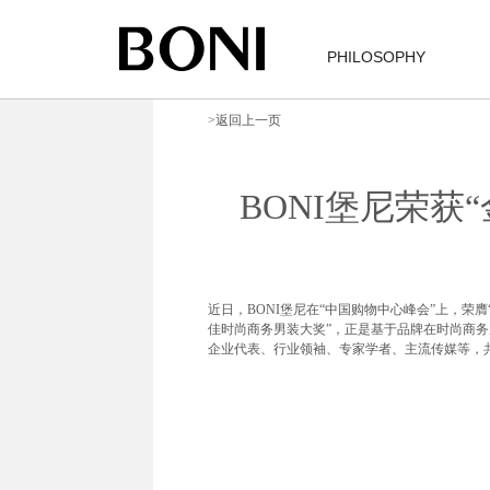
PHILOSOPHY
>返回上一页
BONI堡尼荣获
近日，BONI堡尼在“中国购物中心峰会”上，荣膺
佳时尚商务男装大奖”，正是基于品牌在时尚商
企业代表、行业领袖、专家学者、主流传媒等，共