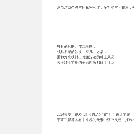
以简洁线条将空间紧密相连，多功能空间布局，
独具品味的开放式空间，
颇具质感的沙发、圆几、方桌，
柔和灯光映衬出优雅深邃的绅士风调，
关于绅士衣柜的全部想象都触手可及。
2020春夏，BONI以《 PLAN “B” 》
宇宙飞船等具有未来感的元素中汲取灵感，打造出