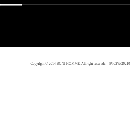
Copyright © 2014 BONI HOMME. All right reservde. 沪ICP备202