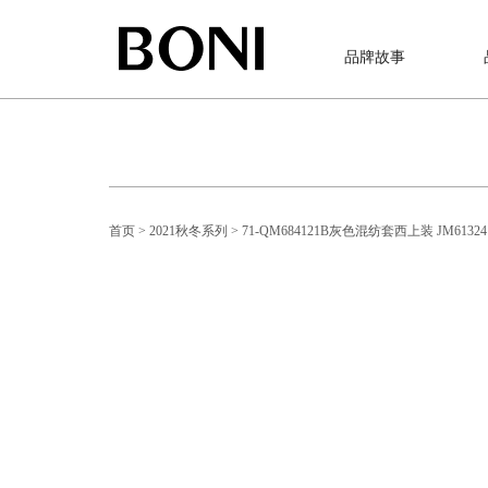
品牌故事
首页
> 2021秋冬系列
> 71-QM684121B灰色混纺套西上装 JM6