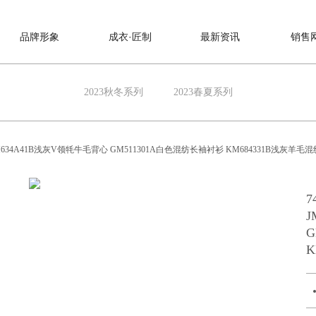
品牌形象
成衣·匠制
最新资讯
销售
2023秋冬系列
2023春夏系列
 JM634A41B浅灰V领牦牛毛背心 GM511301A白色混纺长袖衬衫 KM684331B浅灰羊毛
7
J