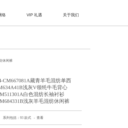
网络
VIP 礼遇
关于我们
混纺休闲裤
4-CM667081A藏青羊毛混纺单西
M634A41B浅灰V领牦牛毛背心
GM511301A白色混纺长袖衬衫
KM684331B浅灰羊毛混纺休闲裤
系列包括：93 款式 -
查看