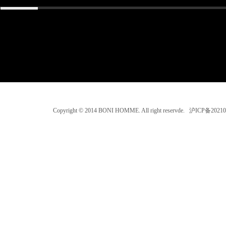
Copyright © 2014 BONI HOMME. All right reservde. 沪ICP备202