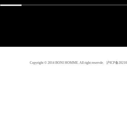
Copyright © 2014 BONI HOMME. All right reservde. 沪ICP备202