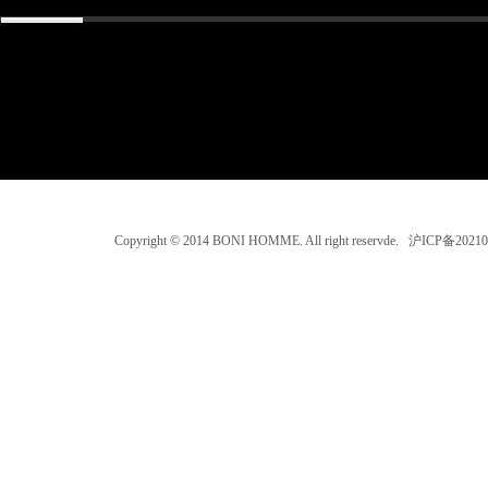
Copyright © 2014 BONI HOMME. All right reservde. 沪ICP备202