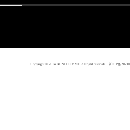
Copyright © 2014 BONI HOMME. All right reservde. 沪ICP备202