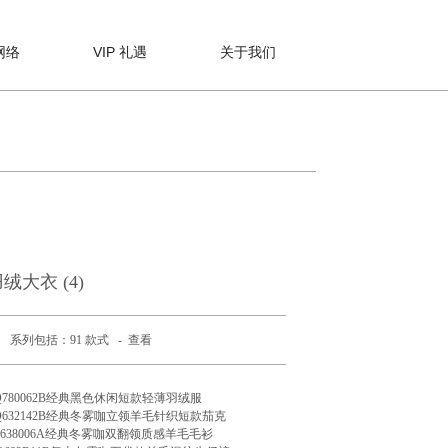
网络
VIP 礼遇
关于我们
绒大衣 (4)
系列包括：91 款式 -
查看
Q780062B经典黑色休闲短款轻薄羽绒服
Q632142B经典冬雾咖立领羊毛针织短款茄克
Q638006A经典冬雾咖双翻领质感羊毛毛衫