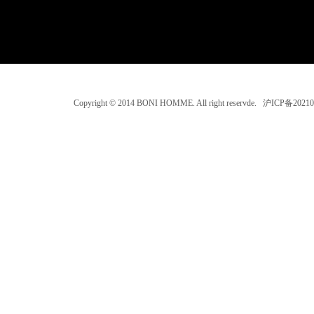
Copyright © 2014 BONI HOMME. All right reservde. 沪ICP备202