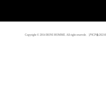
Copyright © 2014 BONI HOMME. All right reservde. 沪ICP备202