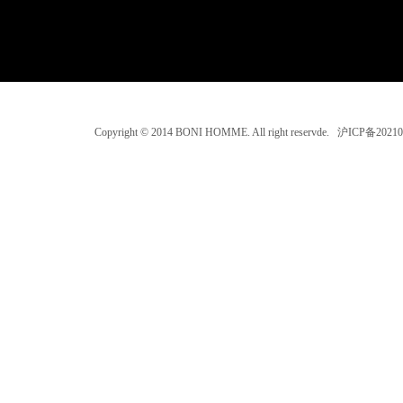
Copyright © 2014 BONI HOMME. All right reservde. 沪ICP备202