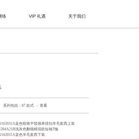
网络
VIP 礼遇
关于我们
5
系列包括：87 款式 -
查看
N162031A蓝色暗格平驳领单排扣羊毛套西上装
N284A21B浅灰色翻领棉混纺短袖T恤
N162031A蓝色羊毛套西下装