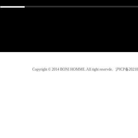
Copyright © 2014 BONI HOMME. All right reservde. 沪ICP备202