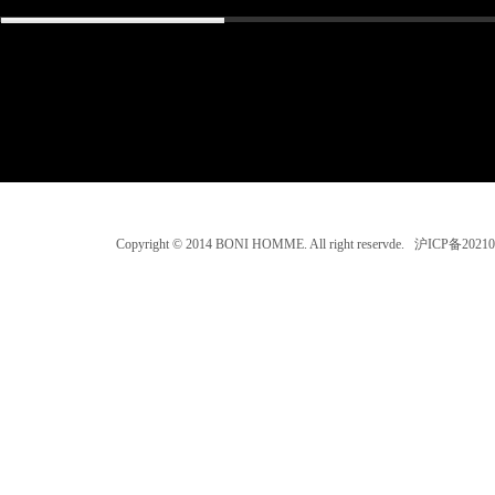
Copyright © 2014 BONI HOMME. All right reservde. 沪ICP备202