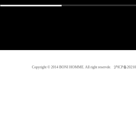
Copyright © 2014 BONI HOMME. All right reservde. 沪ICP备202