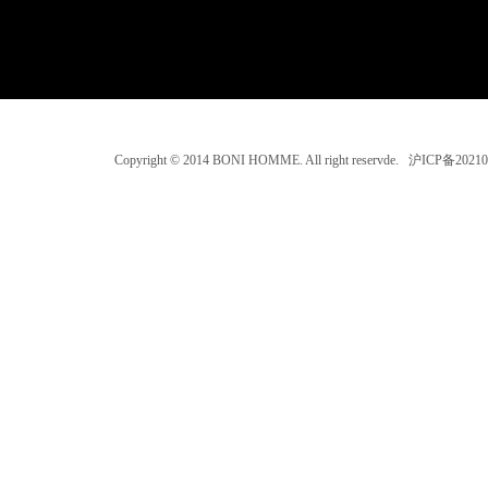
Copyright © 2014 BONI HOMME. All right reservde. 沪ICP备202