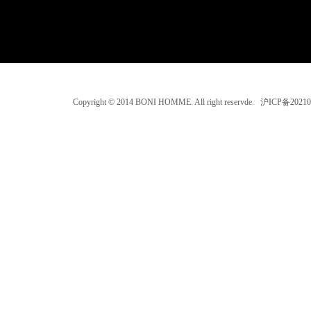
Copyright © 2014 BONI HOMME. All right reservde. 沪ICP备202