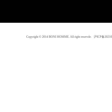
Copyright © 2014 BONI HOMME. All right reservde. 沪ICP备202