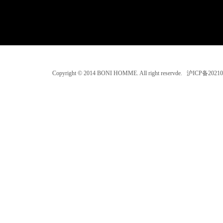
Copyright © 2014 BONI HOMME. All right reservde. 沪ICP备202