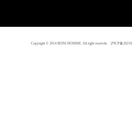
Copyright © 2014 BONI HOMME. All right reservde. 沪ICP备202