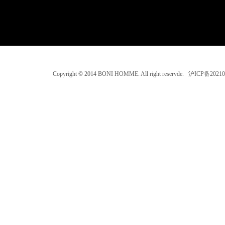
Copyright © 2014 BONI HOMME. All right reservde. 沪ICP备202