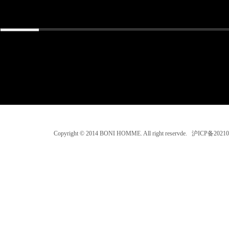
Copyright © 2014 BONI HOMME. All right reservde. 沪ICP备202