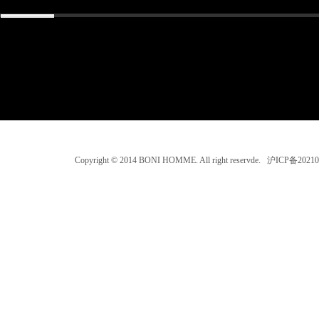
Copyright © 2014 BONI HOMME. All right reservde. 沪ICP备202