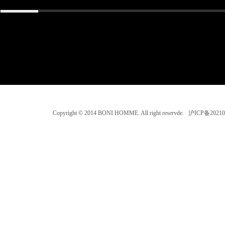
Copyright © 2014 BONI HOMME. All right reservde. 沪ICP备202