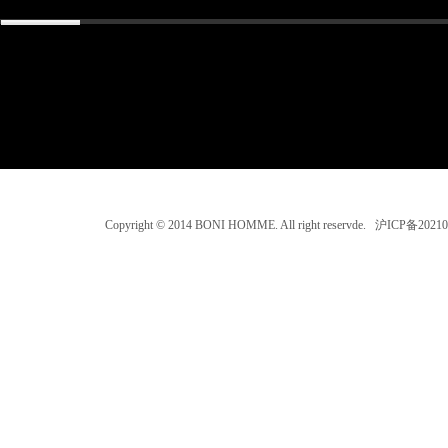
Copyright © 2014 BONI HOMME. All right reservde. 沪ICP备202