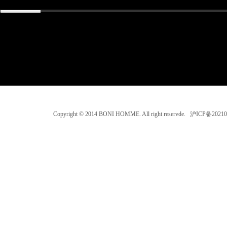
Copyright © 2014 BONI HOMME. All right reservde. 沪ICP备202