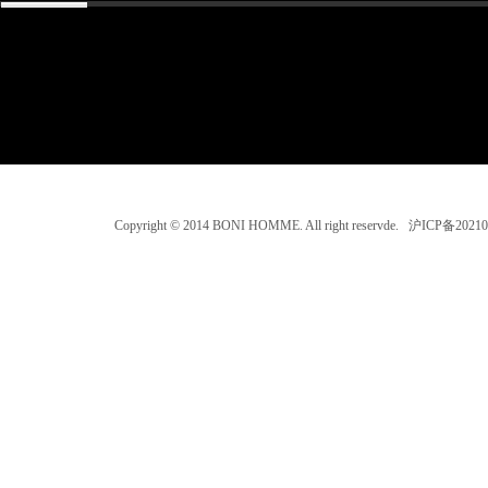
Copyright © 2014 BONI HOMME. All right reservde. 沪ICP备202