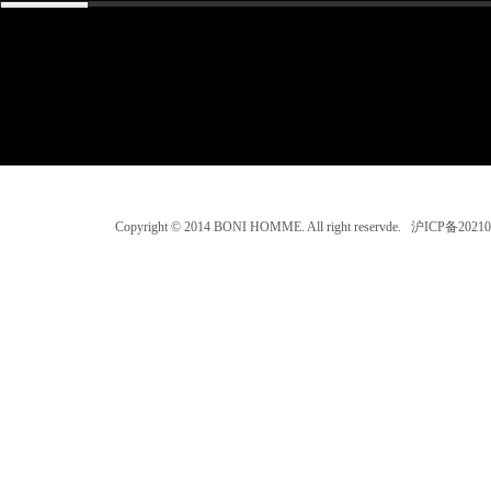
Copyright © 2014 BONI HOMME. All right reservde. 沪ICP备202