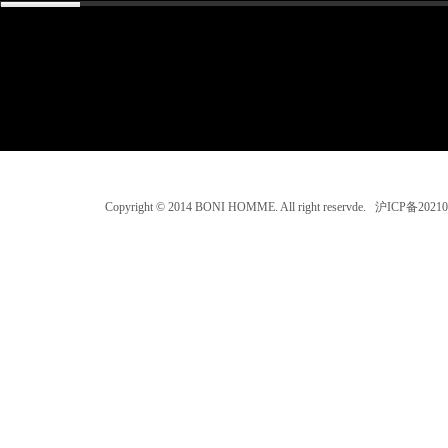
Copyright © 2014 BONI HOMME. All right reservde. 沪ICP备202