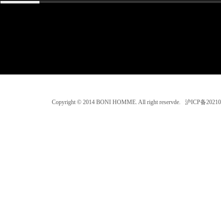
Copyright © 2014 BONI HOMME. All right reservde. 沪ICP备202