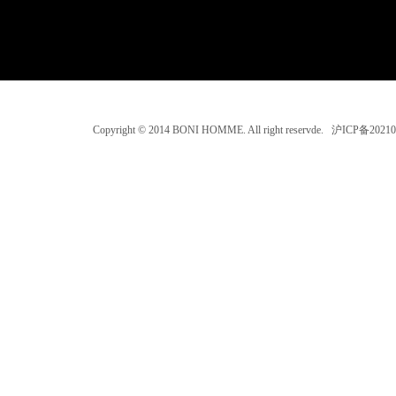
Copyright © 2014 BONI HOMME. All right reservde. 沪ICP备202