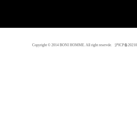
Copyright © 2014 BONI HOMME. All right reservde. 沪ICP备202