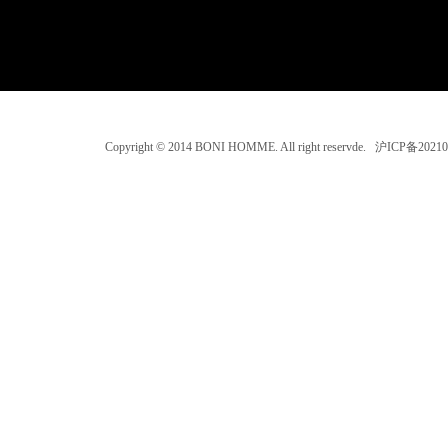
Copyright © 2014 BONI HOMME. All right reservde. 沪ICP备202