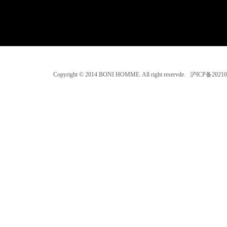
Copyright © 2014 BONI HOMME. All right reservde. 沪ICP备202