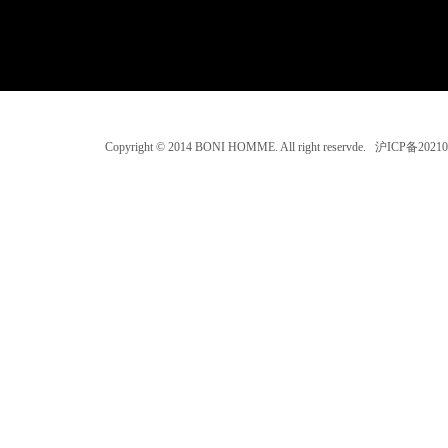
Copyright © 2014 BONI HOMME. All right reservde. 沪ICP备202