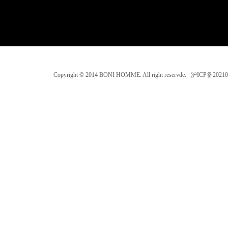
Copyright © 2014 BONI HOMME. All right reservde. 沪ICP备202