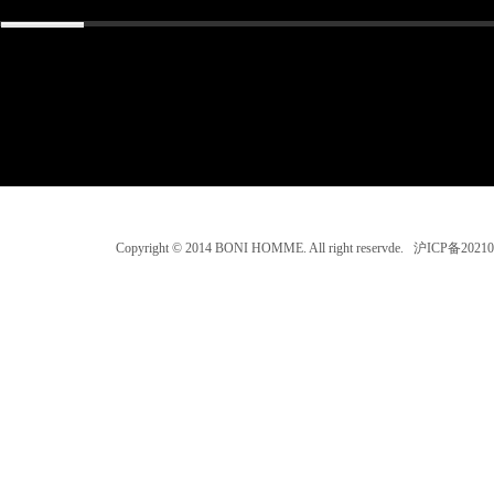
Copyright © 2014 BONI HOMME. All right reservde. 沪ICP备202