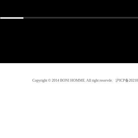
Copyright © 2014 BONI HOMME. All right reservde. 沪ICP备202