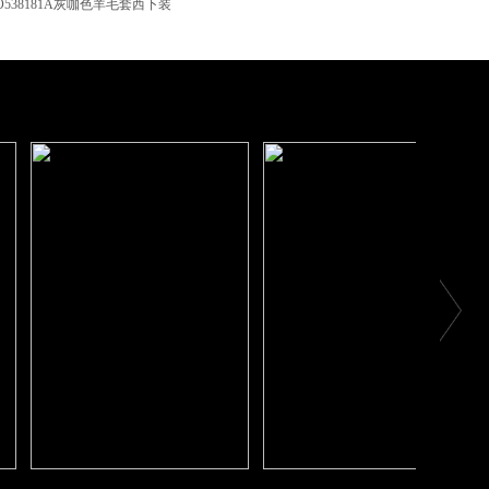
O538181A灰咖色羊毛套西下装