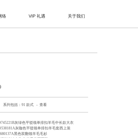
网络
VIP 礼遇
关于我们
9
系列包括：91 款式 -
查看
O745221B灰绿色平驳领单排扣羊毛中长款大衣
O538181A灰咖色平驳领单排扣羊毛套西上装
O680137A黑色双翻领羊毛毛衫