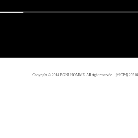
Copyright © 2014 BONI HOMME. All right reservde. 沪ICP备202