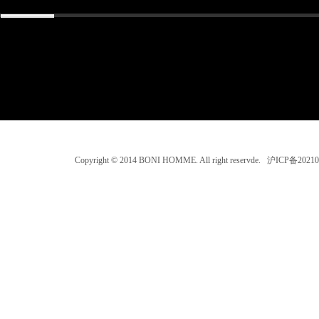
Copyright © 2014 BONI HOMME. All right reservde. 沪ICP备202