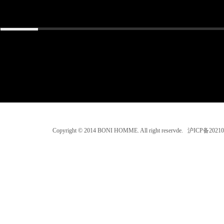
Copyright © 2014 BONI HOMME. All right reservde. 沪ICP备202