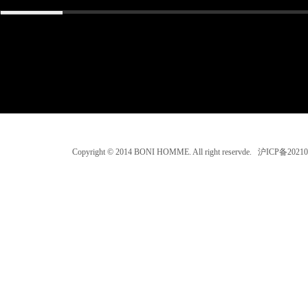
Copyright © 2014 BONI HOMME. All right reservde. 沪ICP备202