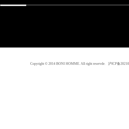
Copyright © 2014 BONI HOMME. All right reservde. 沪ICP备202