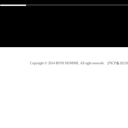
Copyright © 2014 BONI HOMME. All right reservde. 沪ICP备202